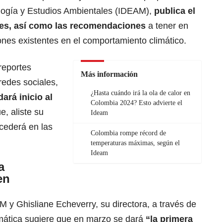
ología y Estudios Ambientales (IDEAM),
publica el
mes, así como las recomendaciones
a tener en
iones existentes en el comportamiento climático.
reportes
Más información
redes sociales,
¿Hasta cuándo irá la ola de calor en
ará inicio al
Colombia 2024? Esto advierte el
ue, aliste su
Ideam
cederá en las
Colombia rompe récord de
temperaturas máximas, según el
Ideam
a
en
 y Ghisliane Echeverry, su directora, a través de
climática sugiere que en marzo se dará
“la primera