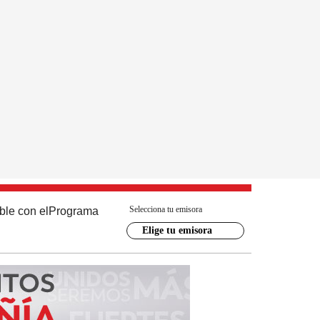
Selecciona tu emisora
ble con el
Programa
Elige tu emisora