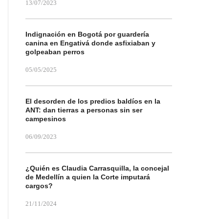
13/07/2023
Indignación en Bogotá por guardería
canina en Engativá donde asfixiaban y
golpeaban perros
05/05/2025
El desorden de los predios baldíos en la
ANT: dan tierras a personas sin ser
campesinos
06/09/2023
¿Quién es Claudia Carrasquilla, la concejal
de Medellín a quien la Corte imputará
cargos?
21/11/2024