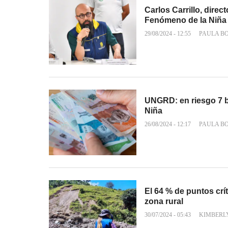
Carlos Carrillo, dir
Fenómeno de la Niña
29/08/2024 - 12:55
PAULA B
UNGRD: en riesgo 7 b
Niña
26/08/2024 - 12:17
PAULA B
El 64 % de puntos crí
zona rural
30/07/2024 - 05:43
KIMBERL