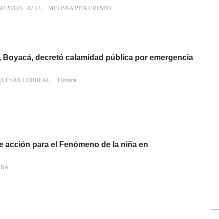
9/12/2025 - 07:23
MELISSA PITA CRESPO
a, Boyacá, decretó calamidad pública por emergencia
|
CÉSAR CORREAL
Floresta
 acción para el Fenómeno de la niña en
ARA