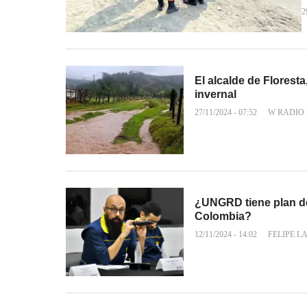
2
El alcalde de Florest
invernal
27/11/2024 - 07:52
W RADIO
¿UNGRD tiene plan de
Colombia?
12/11/2024 - 14:02
FELIPE L