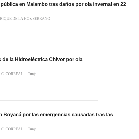
pública en Malambo tras daños por ola invernal en 22
RIQUE DE LA HOZ SERRANO
de la Hidroeléctrica Chivor por ola
|
C. CORREAL
Tunja
en Boyacá por las emergencias causadas tras las
|
C. CORREAL
Tunja