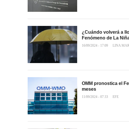
¿Cuándo volverá a ll
Fenómeno de La Niñ
16/09/2024 - 17:09
LINA MA
OMM pronostica el F
meses
11/09/2024 - 07:33
EFE