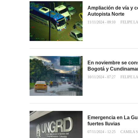
Ampliación de vía y c
Autopista Norte
11/11/2024 - 09:10
FELIPE L
En noviembre se con
Bogotá y Cundinama
10/11/2024 - 07:27
FELIPE L
Emergencia en La Gua
fuertes lluvias
07/11/2024 - 12:25
CAMILA 