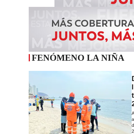
FENÓMENO LA NIÑA
A
a
d
2