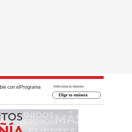
Selecciona tu emisora
ble con el
Programa
Elige tu emisora