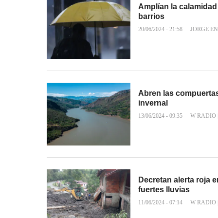
Amplían la calamidad 
barrios
20/06/2024 - 21:58
JORGE EN
Abren las compuertas 
invernal
13/06/2024 - 09:35
W RADIO
Decretan alerta roja 
fuertes lluvias
11/06/2024 - 07:14
W RADIO