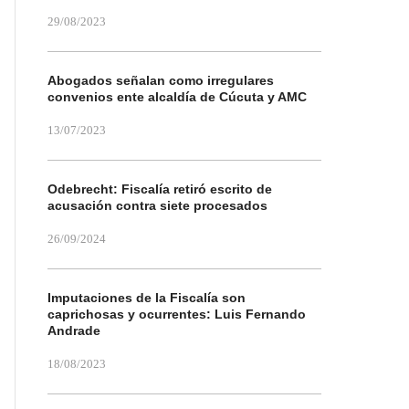
29/08/2023
Abogados señalan como irregulares
convenios ente alcaldía de Cúcuta y AMC
13/07/2023
Odebrecht: Fiscalía retiró escrito de
acusación contra siete procesados
26/09/2024
Imputaciones de la Fiscalía son
caprichosas y ocurrentes: Luis Fernando
Andrade
18/08/2023