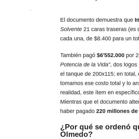
El documento demuestra que
I
Solvente
21 caras traseras (es d
cada una, de $8.400 para un to
También pagó
$6′552.000
por 2
Potencia de la Vida”
, dos logos
el tanque de 200x115; en total, 
tomamos ese costo total y lo an
realidad, este ítem en específi
Mientras que el documento alt
haber pagado
220 millones de
¿Por qué se ordenó qui
Olmedo?