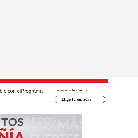
Selecciona tu emisora
ble con el
Programa
Elige tu emisora