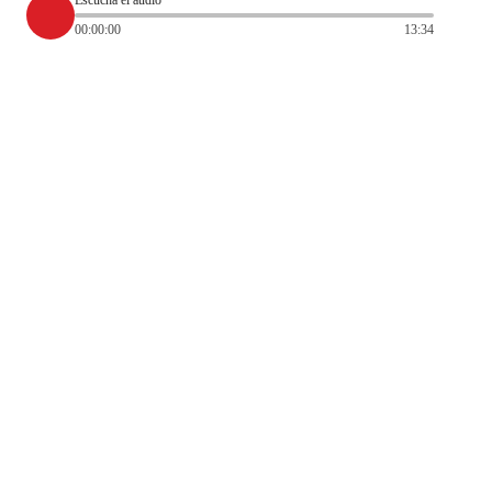
Escucha el audio
00:00:00
13:34