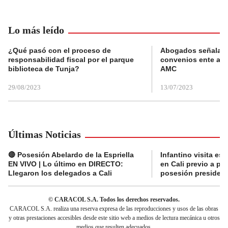
Lo más leído
¿Qué pasó con el proceso de
Abogados señalan 
responsabilidad fiscal por el parque
convenios ente alc
biblioteca de Tunja?
AMC
29/08/2023
13/07/2023
Últimas Noticias
🔴 Posesión Abelardo de la Espriella
Infantino visita es
EN VIVO | Lo último en DIRECTO:
en Cali previo a pa
Llegaron los delegados a Cali
posesión presidenc
© CARACOL S.A. Todos los derechos reservados.
CARACOL S.A. realiza una reserva expresa de las reproducciones y usos de las obras
y otras prestaciones accesibles desde este sitio web a medios de lectura mecánica u otros
medios que resulten adecuados.