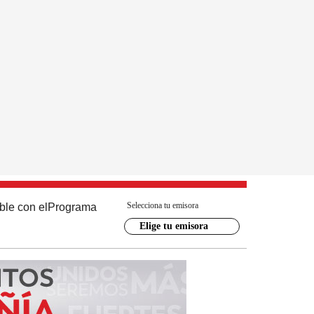
Selecciona tu emisora
ble con el
Programa
Elige tu emisora