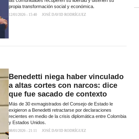
las comunidades recuperen su libertad y diseñen su
propia transformación social y económica.
12/01/2026 - 15:40
JOSÉ DAVID RODRÍGUEZ
Benedetti niega haber vinculado
a altas cortes con narcos: dice
que fue sacado de contexto
Más de 30 exmagistrados del Consejo de Estado le
exigieron a Benedetti retractarse por declaraciones
recientes en medio de la crisis diplomática entre Colombia
y Estados Unidos.
08/01/2026 - 21:11
JOSÉ DAVID RODRÍGUEZ