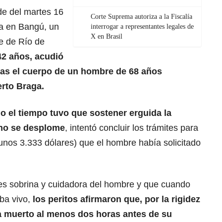
de del martes 16
Corte Suprema autoriza a la Fiscalía
ia en Bangú, un
interrogar a representantes legales de
X en Brasil
e de Río de
42 años, acudió
das el cuerpo de un hombre de 68 años
rto Braga.
o el tiempo tuvo que sostener erguida la
 no se desplome
, intentó concluir los trámites para
unos 3.333 dólares) que el hombre había solicitado
es sobrina y cuidadora del hombre y que cuando
aba vivo,
los peritos afirmaron que, por la rigidez
a muerto al menos dos horas antes de su