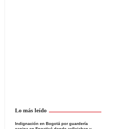
Lo más leído
Indignación en Bogotá por guardería
canina en Engativá donde asfixiaban y