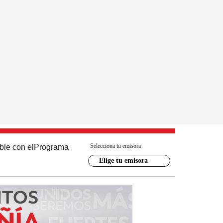
Selecciona tu emisora
ble con el
Programa
Elige tu emisora