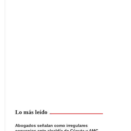
Lo más leído
Abogados señalan como irregulares
convenios ente alcaldía de Cúcuta y AMC