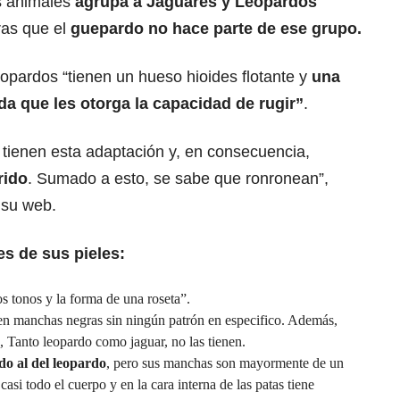
es animales
agrupa a Jaguares y Leopardos
tras que el
guepardo no hace parte de ese grupo.
eopardos “tienen un hueso hioides flotante y
una
a que les otorga la capacidad de rugir”
.
 tienen esta adaptación y, en consecuencia,
rido
. Sumado a esto, se sabe que ronronean”,
 su web.
es de sus pieles:
s tonos y la forma de una roseta”.
en manchas negras sin ningún patrón en especifico. Además,
o, Tanto leopardo como jaguar, no las tienen.
do al del leopardo
, pero sus manchas son mayormente de un
si todo el cuerpo y en la cara interna de las patas tiene