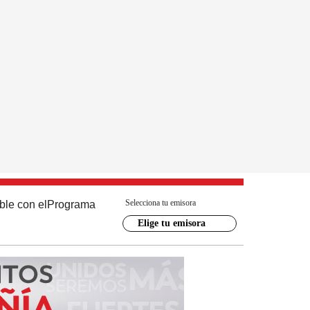
Selecciona tu emisora
ble con el
Programa
Elige tu emisora