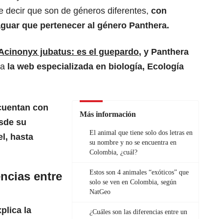
re decir que son de géneros diferentes,
con
aguar que pertenecer al género Panthera.
Acinonyx jubatus: es el guepardo
, y Panthera
ca
la web especializada en biología, Ecología
 cuentan con
Más información
esde su
El animal que tiene solo dos letras en
l, hasta
su nombre y no se encuentra en
Colombia, ¿cuál?
Estos son 4 animales “exóticos” que
ncias entre
solo se ven en Colombia, según
NatGeo
plica la
¿Cuáles son las diferencias entre un