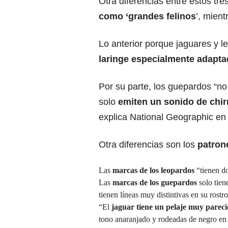
Otra diferencias entre estos tr
como ‘grandes felinos
’, mien
Lo anterior porque jaguares y l
laringe especialmente adaptad
Por su parte, los guepardos “no
solo
emiten un sonido de chir
explica National Geographic en
Otra diferencias son los
patron
Las
marcas de los leopardos
“tienen do
Las
marcas de los guepardos
solo tien
tienen líneas muy distintivas en su rostr
“El
jaguar tiene un pelaje muy pareci
tono anaranjado y rodeadas de negro en ca