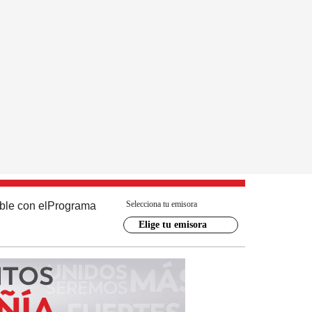
Selecciona tu emisora
ble con el
Programa
Elige tu emisora