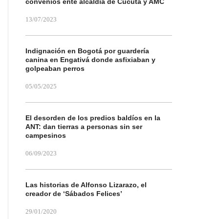
convenios ente alcaldía de Cúcuta y AMC
13/07/2023
Indignación en Bogotá por guardería
canina en Engativá donde asfixiaban y
golpeaban perros
05/05/2025
El desorden de los predios baldíos en la
ANT: dan tierras a personas sin ser
campesinos
06/09/2023
Las historias de Alfonso Lizarazo, el
creador de ‘Sábados Felices’
29/01/2020