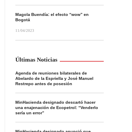
Magola Buendía: el efecto “wow” en
Bogotá
11/04/2023
Últimas Noticias
Agenda de reuniones bilaterales de
Abelardo de la Espriella y José Manuel
Restrepo antes de posesión
MinHacienda designado descartó hacer
una enajenación de Ecopetrol: “Venderlo
sería un error”
MinHacienda designado anunció que