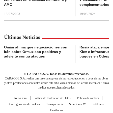
convenios ente alcaldía de Cúcuta y
TransMilenio: rutas
AMC
complementarios
13/07/2023
19/03/2024
Últimas Noticias
Omán afirma que negociaciones con
Rusia ataca empres
Irán sobre Ormuz son positivas y
Kiev e infraestructu
advierte contra ataques
buques en Odesa
© CARACOL S.A. Todos los derechos reservados.
CARACOL S.A. realiza una reserva expresa de las reproducciones y usos de las obras
y otras prestaciones accesibles desde este sitio web a medios de lectura mecánica u otros
medios que resulten adecuados.
Aviso legal
Política de Protección de Datos
Política de cookies
Configuración de cookies
Transparencia
Soluciones W
Teléfonos
Escríbanos