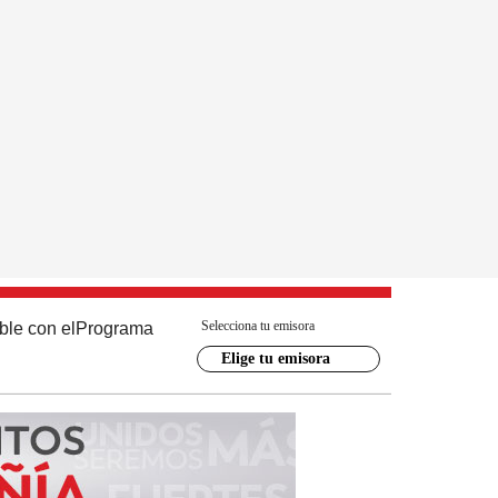
Selecciona tu emisora
ble con el
Programa
Elige tu emisora