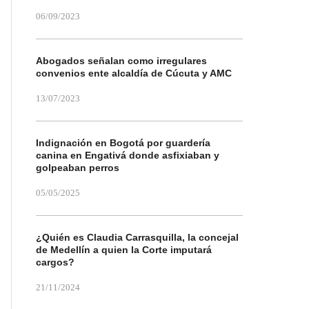
06/09/2023
Abogados señalan como irregulares
convenios ente alcaldía de Cúcuta y AMC
13/07/2023
Indignación en Bogotá por guardería
canina en Engativá donde asfixiaban y
golpeaban perros
05/05/2025
¿Quién es Claudia Carrasquilla, la concejal
de Medellín a quien la Corte imputará
cargos?
21/11/2024