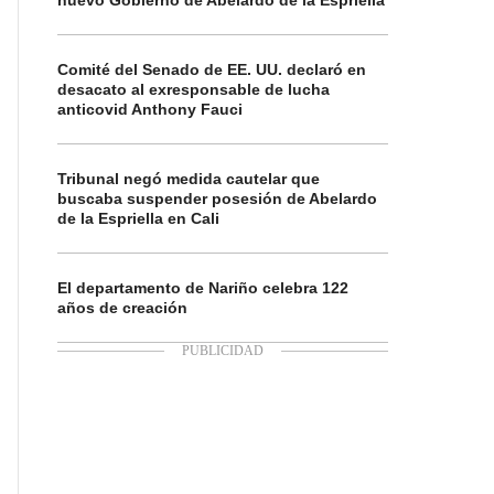
nuevo Gobierno de Abelardo de la Espriella
Comité del Senado de EE. UU. declaró en
desacato al exresponsable de lucha
anticovid Anthony Fauci
Tribunal negó medida cautelar que
buscaba suspender posesión de Abelardo
de la Espriella en Cali
El departamento de Nariño celebra 122
años de creación