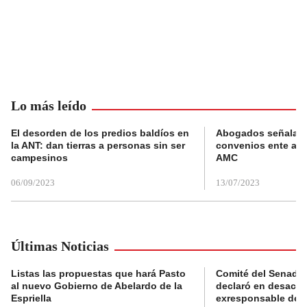
Lo más leído
El desorden de los predios baldíos en
Abogados señalan 
la ANT: dan tierras a personas sin ser
convenios ente alc
campesinos
AMC
06/09/2023
13/07/2023
Últimas Noticias
Listas las propuestas que hará Pasto
Comité del Senado 
al nuevo Gobierno de Abelardo de la
declaró en desacat
Espriella
exresponsable de l