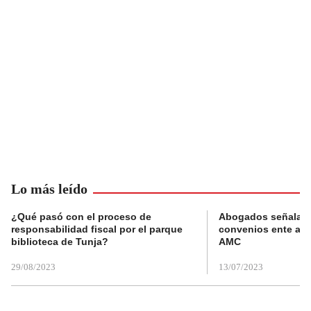
Lo más leído
¿Qué pasó con el proceso de
Abogados señalan 
responsabilidad fiscal por el parque
convenios ente alc
biblioteca de Tunja?
AMC
29/08/2023
13/07/2023