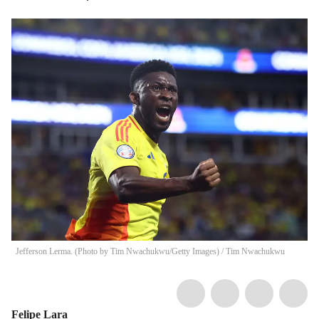
Jefferson Lerma. (Photo by Tim Nwachukwu/Getty Images)
/
Tim Nwachukwu
Felipe Lara