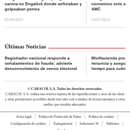
canina en Engativá donde asfixiaban y
convenios ente alc
golpeaban perros
AMC
05/05/2025
13/07/2023
Últimas Noticias
Registrador nacional responde a
MinHacienda presen
señalamientos de fraude: advierte
renuncia y aseguró
desconocimiento de censo electoral
tiempo para culmina
© CARACOL S.A. Todos los derechos reservados.
CARACOL S.A. realiza una reserva expresa de las reproducciones y usos de las obras
y otras prestaciones accesibles desde este sitio web a medios de lectura mecánica u otros
medios que resulten adecuados.
Aviso legal
Política de Protección de Datos
Política de cookies
Configuración de cookies
Transparencia
Soluciones W
Teléfonos