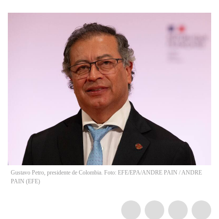
Gustavo Petro, presidente de Colombia. Foto: EFE/EPA/ANDRE PAIN
/
ANDRE
PAIN
(
EFE
)