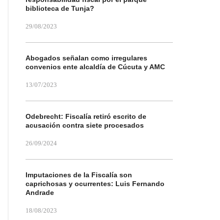
biblioteca de Tunja?
29/08/2023
Abogados señalan como irregulares
convenios ente alcaldía de Cúcuta y AMC
13/07/2023
Odebrecht: Fiscalía retiró escrito de
acusación contra siete procesados
26/09/2024
Imputaciones de la Fiscalía son
caprichosas y ocurrentes: Luis Fernando
Andrade
18/08/2023