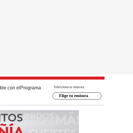
Selecciona tu emisora
ble con el
Programa
Elige tu emisora