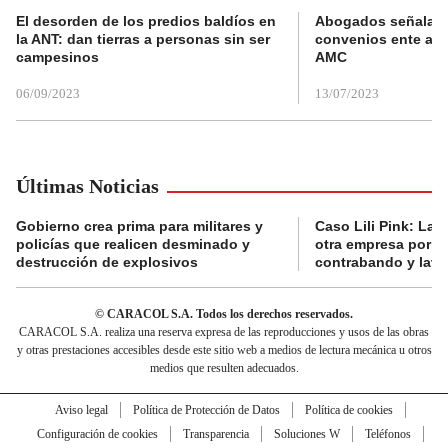
El desorden de los predios baldíos en
Abogados señalan 
la ANT: dan tierras a personas sin ser
convenios ente alc
campesinos
AMC
06/09/2023
13/07/2023
Últimas Noticias
Gobierno crea prima para militares y
Caso Lili Pink: La F
policías que realicen desminado y
otra empresa por p
destrucción de explosivos
contrabando y lava
© CARACOL S.A. Todos los derechos reservados.
CARACOL S.A. realiza una reserva expresa de las reproducciones y usos de las obras
y otras prestaciones accesibles desde este sitio web a medios de lectura mecánica u otros
medios que resulten adecuados.
Aviso legal
Política de Protección de Datos
Política de cookies
Configuración de cookies
Transparencia
Soluciones W
Teléfonos