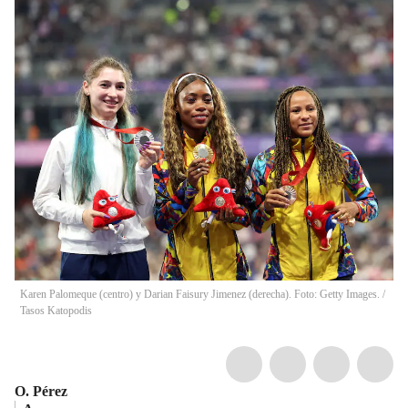
Karen Palomeque (centro) y Darian Faisury Jimenez (derecha). Foto: Getty Images.
/
Tasos Katopodis
O. Pérez