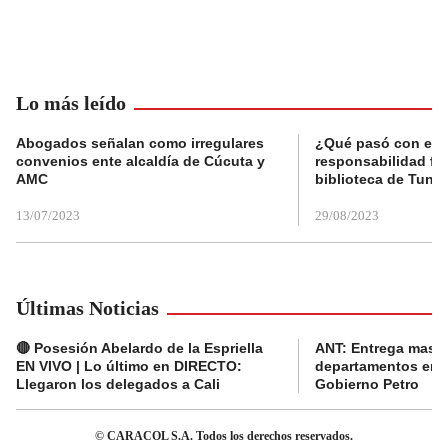
Lo más leído
Abogados señalan como irregulares
¿Qué pasó con el 
convenios ente alcaldía de Cúcuta y
responsabilidad fis
AMC
biblioteca de Tunja
13/07/2023
29/08/2023
Últimas Noticias
🔴 Posesión Abelardo de la Espriella
ANT: Entrega masiva
EN VIVO | Lo último en DIRECTO:
departamentos en e
Llegaron los delegados a Cali
Gobierno Petro
© CARACOL S.A. Todos los derechos reservados.