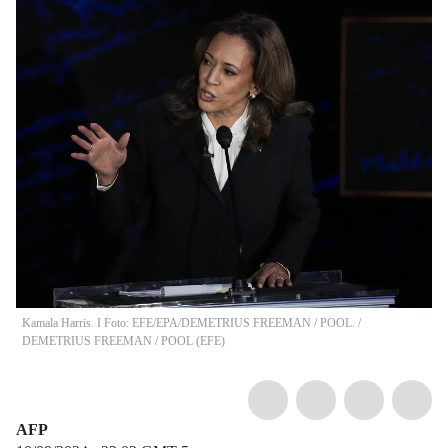
Kamala Harris. I Foto: EFE/EPA/DEMETRIUS FREEMAN / POOL.
/
DEMETRIUS FREEMAN / POOL
(
EFE
)
AFP