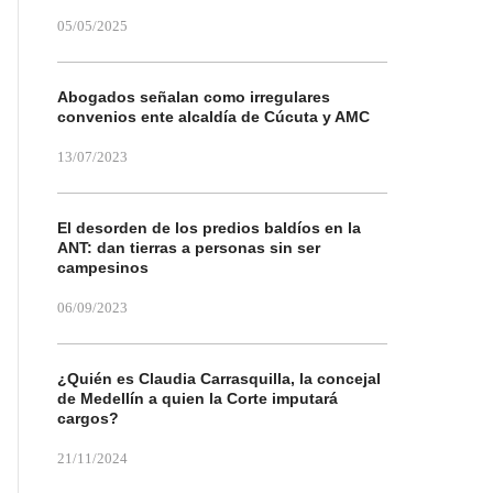
05/05/2025
Abogados señalan como irregulares
convenios ente alcaldía de Cúcuta y AMC
13/07/2023
El desorden de los predios baldíos en la
ANT: dan tierras a personas sin ser
campesinos
06/09/2023
¿Quién es Claudia Carrasquilla, la concejal
de Medellín a quien la Corte imputará
cargos?
21/11/2024