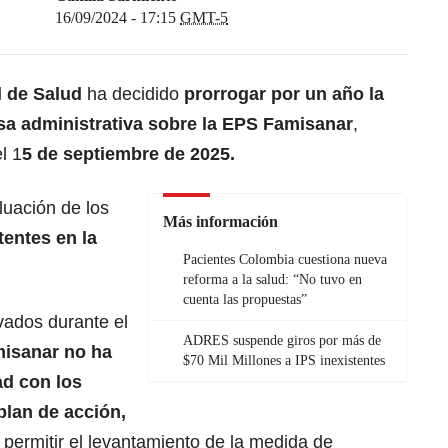
16/09/2024 - 17:15
GMT-5
l de Salud
ha decidido
prorrogar por un año la
sa administrativa sobre la
EPS Famisanar
,
l 1
5 de septiembre de 2025.
luación de los
Más información
tentes en la
Pacientes Colombia cuestiona nueva
reforma a la salud: “No tuvo en
cuenta las propuestas”
vados durante el
ADRES suspende giros por más de
isanar no ha
$70 Mil Millones a IPS inexistentes
ad con los
plan de acción,
 permitir el levantamiento de la medida de