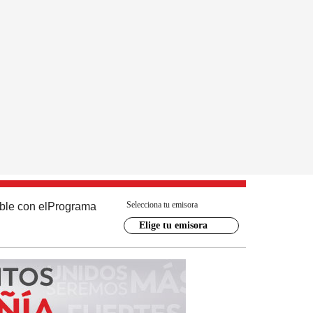
Selecciona tu emisora
ble con el
Programa
Elige tu emisora