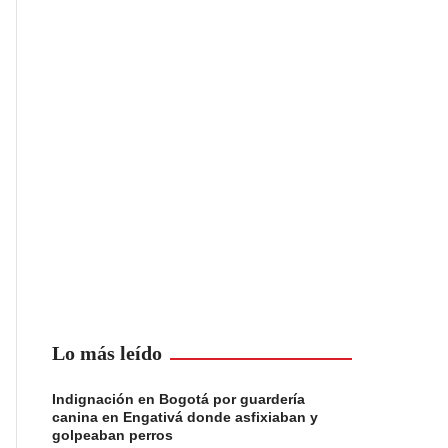
Lo más leído
Indignación en Bogotá por guardería
canina en Engativá donde asfixiaban y
golpeaban perros