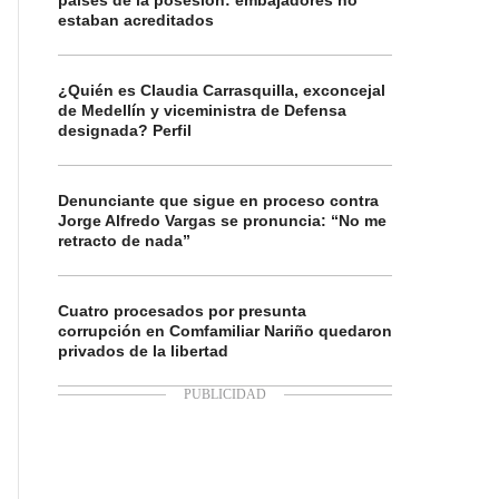
países de la posesión: embajadores no
estaban acreditados
¿Quién es Claudia Carrasquilla, exconcejal
de Medellín y viceministra de Defensa
designada? Perfil
Denunciante que sigue en proceso contra
Jorge Alfredo Vargas se pronuncia: “No me
retracto de nada”
Cuatro procesados por presunta
corrupción en Comfamiliar Nariño quedaron
privados de la libertad