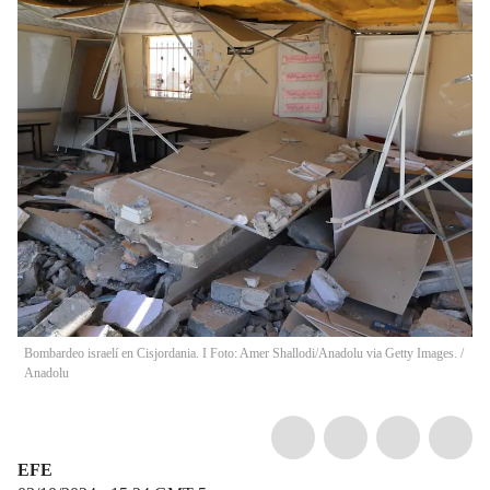
Bombardeo israelí en Cisjordania. I Foto: Amer Shallodi/Anadolu via Getty Images.
/
Anadolu
EFE