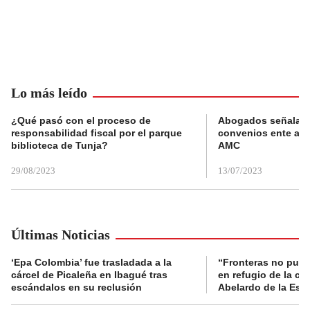
Lo más leído
¿Qué pasó con el proceso de
Abogados señalan 
responsabilidad fiscal por el parque
convenios ente alc
biblioteca de Tunja?
AMC
29/08/2023
13/07/2023
Últimas Noticias
‘Epa Colombia’ fue trasladada a la
“Fronteras no pued
cárcel de Picaleña en Ibagué tras
en refugio de la co
escándalos en su reclusión
Abelardo de la Espr