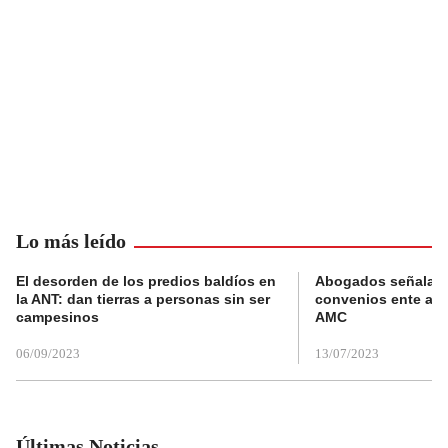
Lo más leído
El desorden de los predios baldíos en
Abogados señalan 
la ANT: dan tierras a personas sin ser
convenios ente alc
campesinos
AMC
06/09/2023
13/07/2023
Últimas Noticias