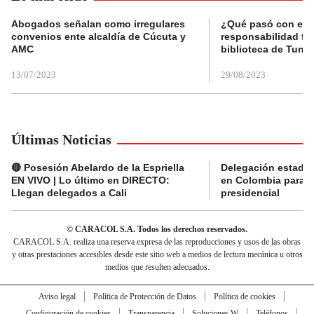
Abogados señalan como irregulares
¿Qué pasó con el 
convenios ente alcaldía de Cúcuta y
responsabilidad fis
AMC
biblioteca de Tunja
13/07/2023
29/08/2023
Últimas Noticias
🔴 Posesión Abelardo de la Espriella
Delegación estado
EN VIVO | Lo último en DIRECTO:
en Colombia para l
Llegan delegados a Cali
presidencial
© CARACOL S.A. Todos los derechos reservados.
CARACOL S.A. realiza una reserva expresa de las reproducciones y usos de las obras
y otras prestaciones accesibles desde este sitio web a medios de lectura mecánica u otros
medios que resulten adecuados.
Aviso legal
Política de Protección de Datos
Política de cookies
Configuración de cookies
Transparencia
Soluciones W
Teléfonos