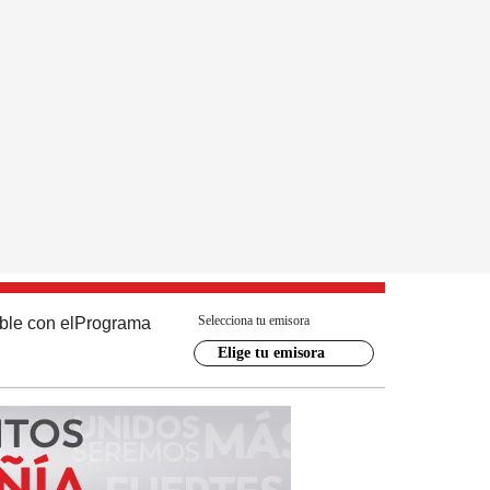
Selecciona tu emisora
ble con el
Programa
Elige tu emisora