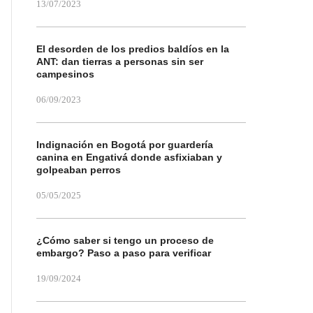
13/07/2023
El desorden de los predios baldíos en la
ANT: dan tierras a personas sin ser
campesinos
06/09/2023
Indignación en Bogotá por guardería
canina en Engativá donde asfixiaban y
golpeaban perros
05/05/2025
¿Cómo saber si tengo un proceso de
embargo? Paso a paso para verificar
19/09/2024