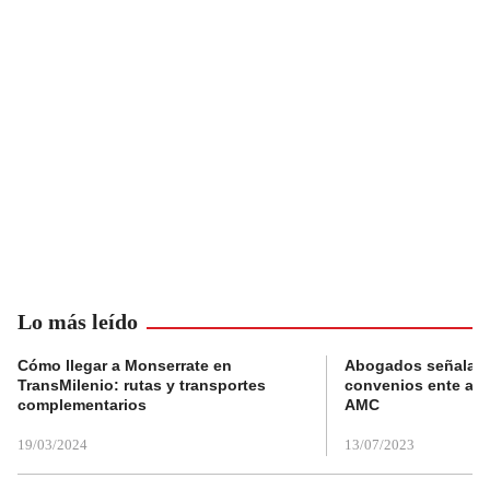
Lo más leído
Cómo llegar a Monserrate en
Abogados señalan 
TransMilenio: rutas y transportes
convenios ente alc
complementarios
AMC
19/03/2024
13/07/2023