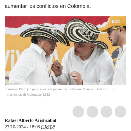
aumentar los conflictos en Colombia.
Gustavo Petro (i), junto al ex jefe paramilitar Salvatore Mancuso. Foto: EFE.
/
Presidencia de Colombia
(
EFE
)
Rafael Alberto Aristizábal
23/10/2024 - 18:05
GMT-5