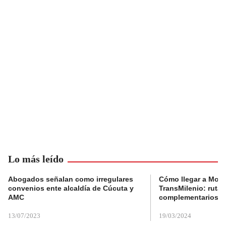
Lo más leído
Abogados señalan como irregulares
Cómo llegar a Mons
convenios ente alcaldía de Cúcuta y
TransMilenio: rutas
AMC
complementarios
13/07/2023
19/03/2024