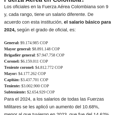
Los oficiales en la Fuerza Aérea Colombiana son 9
y, cada rango, tiene un salario diferente. De
acuerdo con esta institución,
el salario básico para
2024,
según el grado de oficial, es:
General:
$9.174.985 COP
Mayor general:
$8.891.148 COP
Brigadier general
: $7.947.758 COP
Coronel:
$6.159.011 COP
Teniente coronel:
$4.812.772 COP
Mayor:
$4.177.262 COP
Capitán:
$3.437.701 COP
Teniente:
$3.002.900 COP
Subteniente:
$2.654.929 COP
Para el 2024, a los salarios de todas las Fuerzas
Militares se les aplicó un aumento del 10.68%,
menor al que tuvieron en 2023, que fue del 14.62%.