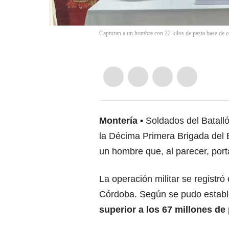
Capturan a un hombre con 22 kilos de pasta base de c
Montería
Soldados del Batall
la Décima Primera Brigada del E
un hombre que, al parecer, por
La operación militar se registró
Córdoba. Según se pudo establ
superior a los 67 millones de