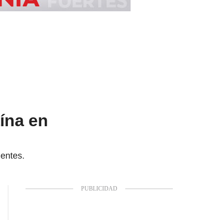
ína en
ientes.