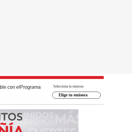
Selecciona tu emisora
ble con el
Programa
Elige tu emisora