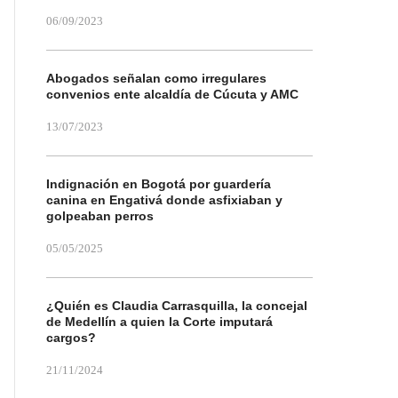
06/09/2023
Abogados señalan como irregulares
convenios ente alcaldía de Cúcuta y AMC
13/07/2023
Indignación en Bogotá por guardería
canina en Engativá donde asfixiaban y
golpeaban perros
05/05/2025
¿Quién es Claudia Carrasquilla, la concejal
de Medellín a quien la Corte imputará
cargos?
21/11/2024