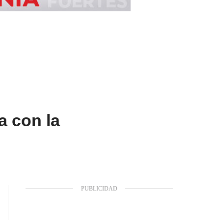
a con la
.