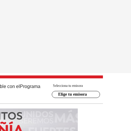
Selecciona tu emisora
ble con el
Programa
Elige tu emisora