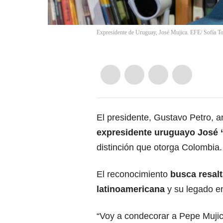
Expresidente de Uruguay, José Mujica. EFE/ Sofía To
El presidente, Gustavo Petro, 
expresidente uruguayo José 
distinción que otorga Colombia.
El reconocimiento
busca resalt
latinoamericana
y su legado e
“Voy a condecorar a Pepe Muji