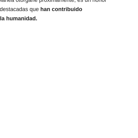
lanea otorgarle próximamente, es un honor
 destacadas que
han contribuido
a la humanidad.