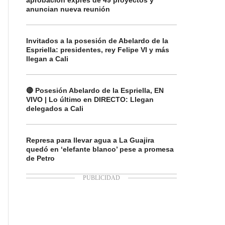
aprobación exprés de 49 proyectos y
anuncian nueva reunión
Invitados a la posesión de Abelardo de la
Espriella: presidentes, rey Felipe VI y más
llegan a Cali
🔴 Posesión Abelardo de la Espriella, EN
VIVO | Lo último en DIRECTO: Llegan
delegados a Cali
Represa para llevar agua a La Guajira
quedó en ‘elefante blanco’ pese a promesa
de Petro