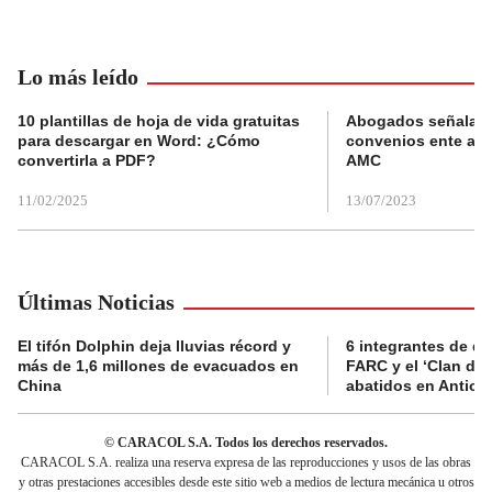
Lo más leído
10 plantillas de hoja de vida gratuitas
Abogados señalan 
para descargar en Word: ¿Cómo
convenios ente alc
convertirla a PDF?
AMC
11/02/2025
13/07/2023
Últimas Noticias
El tifón Dolphin deja lluvias récord y
6 integrantes de di
más de 1,6 millones de evacuados en
FARC y el ‘Clan del
China
abatidos en Antioq
© CARACOL S.A. Todos los derechos reservados.
CARACOL S.A. realiza una reserva expresa de las reproducciones y usos de las obras
y otras prestaciones accesibles desde este sitio web a medios de lectura mecánica u otros