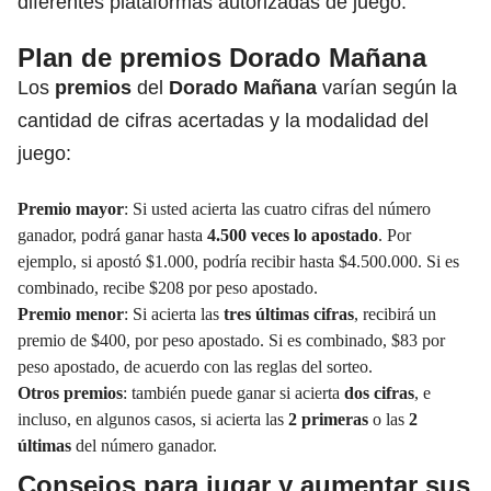
diferentes plataformas autorizadas de juego.
Plan de premios Dorado Mañana
Los
premios
del
Dorado Mañana
varían según la
cantidad de cifras acertadas y la modalidad del
juego:
Premio mayor
: Si usted acierta las cuatro cifras del número
ganador, podrá ganar hasta
4.500 veces lo apostado
. Por
ejemplo, si apostó $1.000, podría recibir hasta $4.500.000. Si es
combinado, recibe $208 por peso apostado.
Premio menor
: Si acierta las
tres últimas cifras
, recibirá un
premio de $400, por peso apostado. Si es combinado, $83 por
peso apostado, de acuerdo con las reglas del sorteo.
Otros premios
: también puede ganar si acierta
dos cifras
, e
incluso, en algunos casos, si acierta las
2 primeras
o las
2
últimas
del número ganador.
Consejos para jugar y aumentar sus