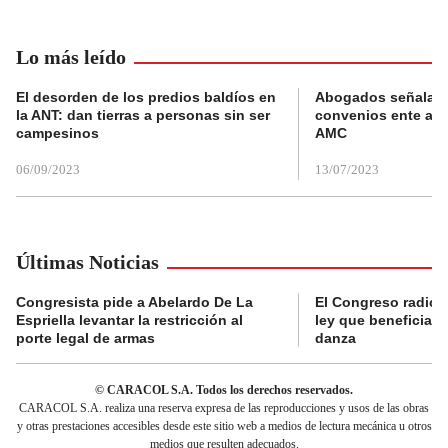
Lo más leído
El desorden de los predios baldíos en
Abogados señalan 
la ANT: dan tierras a personas sin ser
convenios ente alc
campesinos
AMC
06/09/2023
13/07/2023
Últimas Noticias
Congresista pide a Abelardo De La
El Congreso radicó
Espriella levantar la restricción al
ley que beneficia al
porte legal de armas
danza
© CARACOL S.A. Todos los derechos reservados.
CARACOL S.A. realiza una reserva expresa de las reproducciones y usos de las obras
y otras prestaciones accesibles desde este sitio web a medios de lectura mecánica u otros
medios que resulten adecuados.