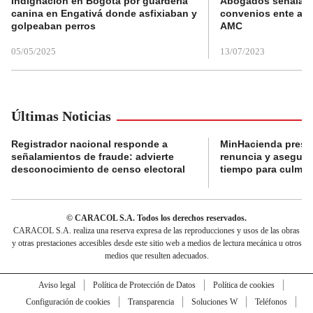
Indignación en Bogotá por guardería
Abogados señalan 
canina en Engativá donde asfixiaban y
convenios ente alc
golpeaban perros
AMC
05/05/2025
13/07/2023
Últimas Noticias
Registrador nacional responde a
MinHacienda presen
señalamientos de fraude: advierte
renuncia y aseguró
desconocimiento de censo electoral
tiempo para culmina
© CARACOL S.A. Todos los derechos reservados.
CARACOL S.A. realiza una reserva expresa de las reproducciones y usos de las obras
y otras prestaciones accesibles desde este sitio web a medios de lectura mecánica u otros
medios que resulten adecuados.
Aviso legal
Política de Protección de Datos
Política de cookies
Configuración de cookies
Transparencia
Soluciones W
Teléfonos