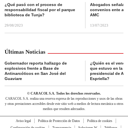
¿Qué pasó con el proceso de
Abogados señalan 
responsabilidad fiscal por el parque
convenios ente alc
biblioteca de Tunja?
AMC
29/08/2023
13/07/2023
Últimas Noticias
Gobernador reporta hallazgo de
¿Quién es el vende
explosivos frente a Base de
que estuvo en la p
Antinarcóticos en San José del
presidencial de Abe
Guaviare
Espriella?
© CARACOL S.A. Todos los derechos reservados.
CARACOL S.A. realiza una reserva expresa de las reproducciones y usos de las obras
y otras prestaciones accesibles desde este sitio web a medios de lectura mecánica u otros
medios que resulten adecuados.
Aviso legal
Política de Protección de Datos
Política de cookies
Configuración de cookies
Transparencia
Soluciones W
Teléfonos