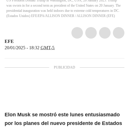
US President Donald Trump in Washington, DC, USA, 20 January 2025. Trump
was sworn in for a second term as president of the United States on 20 January. The
presidential inauguration was held indoors due to extreme cold temperatures in DC.
(Estados Unidos) EFE/EPA/ALLISON DINNER
/
ALLISON DINNER
(
EFE
)
EFE
20/01/2025 - 18:32
GMT-5
Elon Musk se mostró este lunes entusiasmado
por los planes del nuevo presidente de Estados