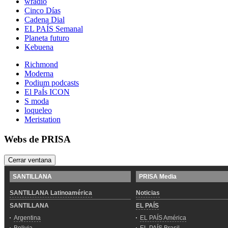
wradio
Cinco Días
Cadena Dial
EL PAÍS Semanal
Planeta futuro
Kebuena
Richmond
Moderna
Podium podcasts
El PaÍs ICON
S moda
loqueleo
Meristation
Webs de PRISA
Cerrar ventana