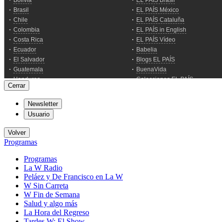
Cerrar
Newsletter
Usuario
Volver
Programas
Programas
La W Radio
Peláez y De Francisco en La W
W Sin Carreta
W Fin de Semana
Salud y algo más
La Hora del Regreso
Tardes W: El Show