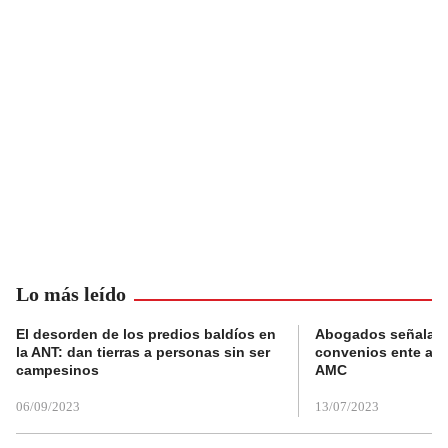
Lo más leído
El desorden de los predios baldíos en
Abogados señalan 
la ANT: dan tierras a personas sin ser
convenios ente alc
campesinos
AMC
06/09/2023
13/07/2023