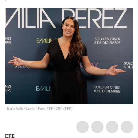
Karla Sofía Gascón | Foto: EFE
/
ZIPI
(
EFE
)
EFE