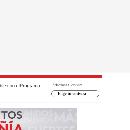
Selecciona tu emisora
ble con el
Programa
Elige tu emisora