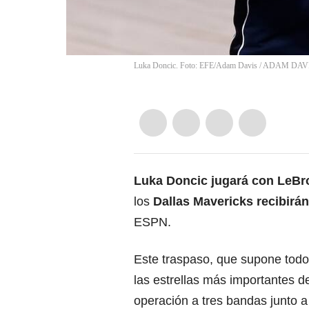
Luka Doncic. Foto: EFE/Adam Davis
/
ADAM DAV
Luka Doncic jugará con LeBr
los
Dallas Mavericks recibirá
ESPN.
Este traspaso, que supone todo
las estrellas más importantes d
operación a tres bandas junto a