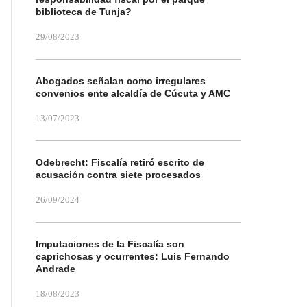
biblioteca de Tunja?
29/08/2023
Abogados señalan como irregulares
convenios ente alcaldía de Cúcuta y AMC
13/07/2023
Odebrecht: Fiscalía retiró escrito de
acusación contra siete procesados
26/09/2024
Imputaciones de la Fiscalía son
caprichosas y ocurrentes: Luis Fernando
Andrade
18/08/2023