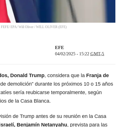
: FEFE/ EPA/ Will Oliver
/
WILL OLIVER
(
EFE
)
EFE
04/02/2025 - 15:22
GMT-5
idos, Donald Trump
, considera que la
Franja de
de demolición” durante los próximos 10 o 15 años
zatíes sería reubicarse temporalmente, según
ios de la Casa Blanca.
visión de Trump antes de su reunión en la Casa
 israelí, Benjamín Netanyahu
, prevista para las