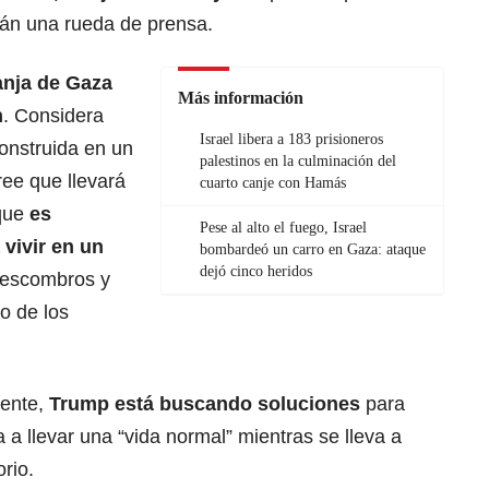
erán una rueda de prensa.
anja de Gaza
Más información
n
. Considera
Israel libera a 183 prisioneros
onstruida en un
palestinos en la culminación del
ree que llevará
cuarto canje con Hamás
 que
es
Pese al alto el fuego, Israel
 vivir en un
bombardeó un carro en Gaza: ataque
dejó cinco heridos
e escombros y
o de los
uente,
Trump está buscando soluciones
para
 a llevar una “vida normal” mientras se lleva a
orio.