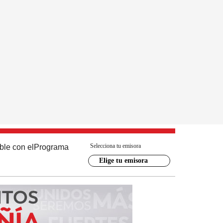
Selecciona tu emisora
ble con el
Programa
Elige tu emisora