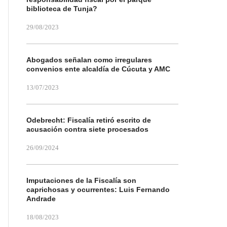
biblioteca de Tunja?
29/08/2023
Abogados señalan como irregulares
convenios ente alcaldía de Cúcuta y AMC
13/07/2023
Odebrecht: Fiscalía retiró escrito de
acusación contra siete procesados
26/09/2024
Imputaciones de la Fiscalía son
caprichosas y ocurrentes: Luis Fernando
Andrade
18/08/2023