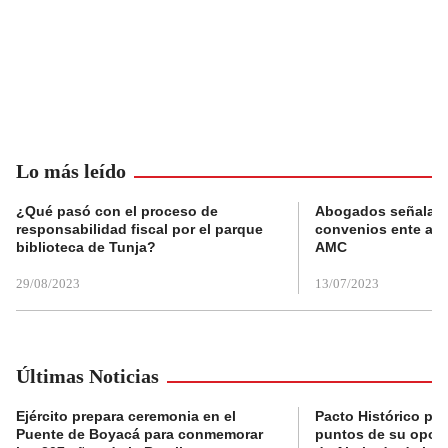
Lo más leído
¿Qué pasó con el proceso de
Abogados señalan 
responsabilidad fiscal por el parque
convenios ente alc
biblioteca de Tunja?
AMC
29/08/2023
13/07/2023
Últimas Noticias
Ejército prepara ceremonia en el
Pacto Histórico pre
Puente de Boyacá para conmemorar
puntos de su oposi