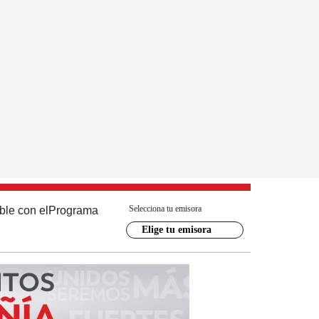
Selecciona tu emisora
ble con el
Programa
Elige tu emisora