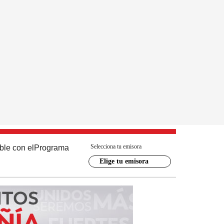
Selecciona tu emisora
ble con el
Programa
Elige tu emisora