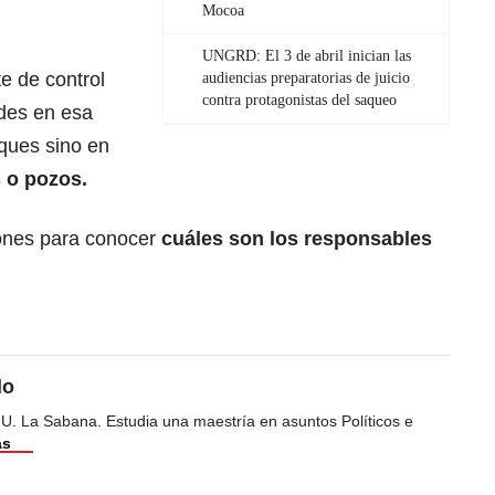
Mocoa
UNGRD: El 3 de abril inician las
e de control
audiencias preparatorias de juicio
contra protagonistas del saqueo
ades en esa
nques sino en
s o pozos.
iones para conocer
cuáles son los responsables
do
 U. La Sabana. Estudia una maestría en asuntos Políticos e
ás