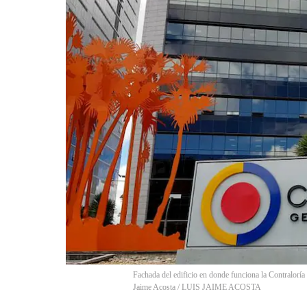
Fachada del edificio en donde funciona la Contralor
Jaime Acosta
/
LUIS JAIME ACOSTA