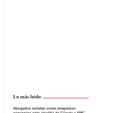
Lo más leído
Abogados señalan como irregulares
convenios ente alcaldía de Cúcuta y AMC