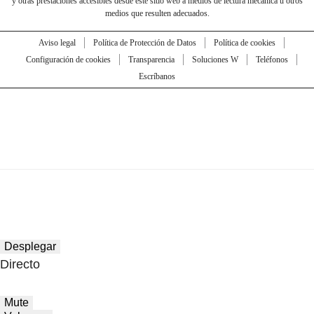
y otras prestaciones accesibles desde este sitio web a medios de lectura mecánica u otros
medios que resulten adecuados.
Aviso legal
Política de Protección de Datos
Política de cookies
Configuración de cookies
Transparencia
Soluciones W
Teléfonos
Escríbanos
Desplegar
Directo
Mute