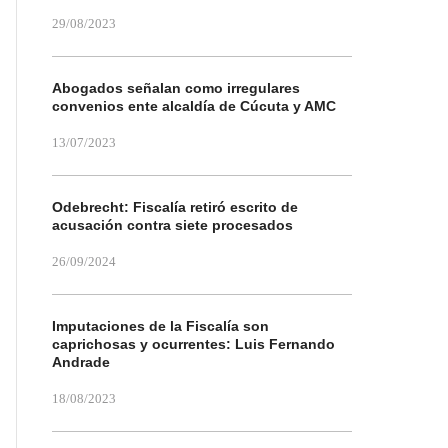
29/08/2023
Abogados señalan como irregulares
convenios ente alcaldía de Cúcuta y AMC
13/07/2023
Odebrecht: Fiscalía retiró escrito de
acusación contra siete procesados
26/09/2024
Imputaciones de la Fiscalía son
caprichosas y ocurrentes: Luis Fernando
Andrade
18/08/2023