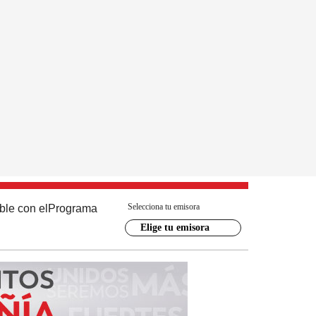
Selecciona tu emisora
ble con el
Programa
Elige tu emisora