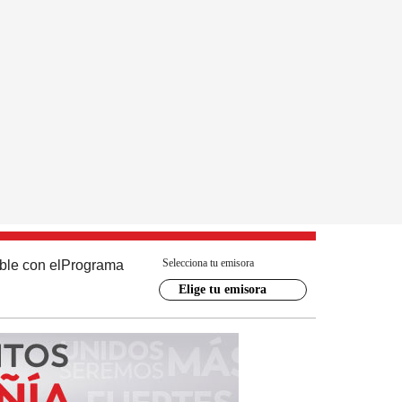
Selecciona tu emisora
ble con el
Programa
Elige tu emisora