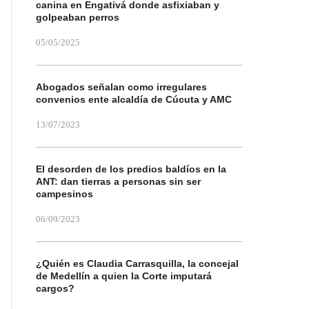
canina en Engativá donde asfixiaban y
golpeaban perros
05/05/2025
Abogados señalan como irregulares
convenios ente alcaldía de Cúcuta y AMC
13/07/2023
El desorden de los predios baldíos en la
ANT: dan tierras a personas sin ser
campesinos
06/09/2023
¿Quién es Claudia Carrasquilla, la concejal
de Medellín a quien la Corte imputará
cargos?