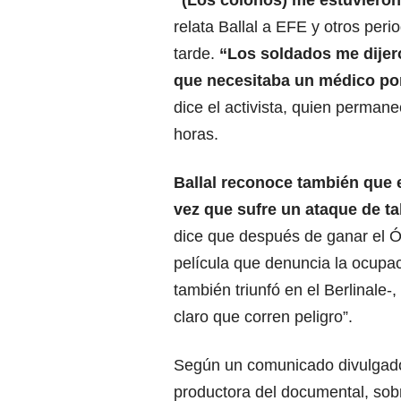
“(Los colonos) me estuvieron
relata Ballal a EFE y otros peri
tarde.
“Los soldados me dijeron
que necesitaba un médico po
dice el activista, quien perman
horas.
Ballal reconoce también que 
vez que sufre un ataque de t
dice que después de ganar el Ó
película que denuncia la ocupac
también triunfó en el Berlinale-,
claro que corren peligro”.
Según un comunicado divulgado
productora del documental, so