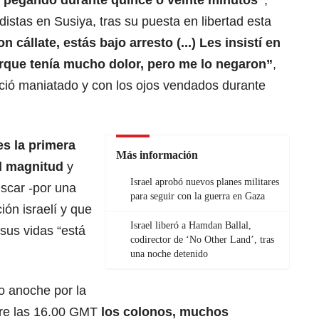
 pegando durante quince o veinte minutos”
,
odistas en Susiya, tras su puesta en libertad esta
 cállate, estás bajo arresto (...) Les insistí en
rque tenía mucho dolor, pero me lo negaron”
,
eció maniatado y con los ojos vendados durante
es la primera
Más información
al magnitud
y
Israel aprobó nuevos planes militares
scar -por una
para seguir con la guerra en Gaza
ión israelí y que
Israel liberó a Hamdan Ballal,
 sus vidas “está
codirector de ‘No Other Land’, tras
una noche detenido
 anoche por la
bre las 16.00 GMT
los colonos, muchos