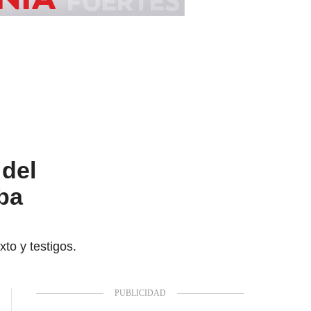
 del
ba
to y testigos.