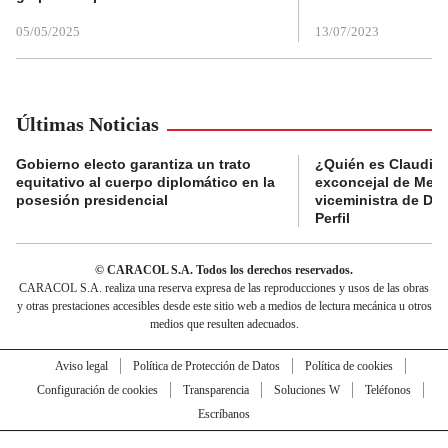
05/05/2025
13/07/2023
Últimas Noticias
Gobierno electo garantiza un trato
¿Quién es Claudia C
equitativo al cuerpo diplomático en la
exconcejal de Mede
posesión presidencial
viceministra de De
Perfil
© CARACOL S.A. Todos los derechos reservados.
CARACOL S.A. realiza una reserva expresa de las reproducciones y usos de las obras
y otras prestaciones accesibles desde este sitio web a medios de lectura mecánica u otros
medios que resulten adecuados.
Aviso legal
Política de Protección de Datos
Política de cookies
Configuración de cookies
Transparencia
Soluciones W
Teléfonos
Escríbanos