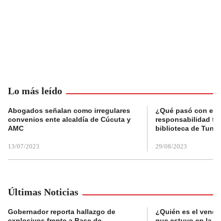
Lo más leído
Abogados señalan como irregulares
¿Qué pasó con el 
convenios ente alcaldía de Cúcuta y
responsabilidad fis
AMC
biblioteca de Tunja
13/07/2023
29/08/2023
Últimas Noticias
Gobernador reporta hallazgo de
¿Quién es el vende
explosivos frente a Base de
que estuvo en la p