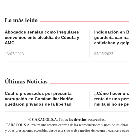
Lo más leído
Abogados señalan como irregulares
Indignación en Bog
convenios ente alcaldía de Cúcuta y
guardería canina e
AMC
asfixiaban y golpe
13/07/2023
05/05/2025
Últimas Noticias
Cuatro procesados por presunta
¿Cómo hacer una d
corrupción en Comfamiliar Nariño
renta de una perso
quedaron privados de la libertad
multa si no se pres
© CARACOL S.A. Todos los derechos reservados.
CARACOL S.A. realiza una reserva expresa de las reproducciones y usos de las obras
y otras prestaciones accesibles desde este sitio web a medios de lectura mecánica u otros