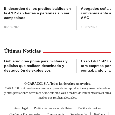
El desorden de los predios baldíos en
Abogados señalan 
la ANT: dan tierras a personas sin ser
convenios ente alc
campesinos
AMC
06/09/2023
13/07/2023
Últimas Noticias
Gobierno crea prima para militares y
Caso Lili Pink: La F
policías que realicen desminado y
otra empresa por p
destrucción de explosivos
contrabando y lava
© CARACOL S.A. Todos los derechos reservados.
CARACOL S.A. realiza una reserva expresa de las reproducciones y usos de las obras
y otras prestaciones accesibles desde este sitio web a medios de lectura mecánica u otros
medios que resulten adecuados.
Aviso legal
Política de Protección de Datos
Política de cookies
Configuración de cookies
Transparencia
Soluciones W
Teléfonos